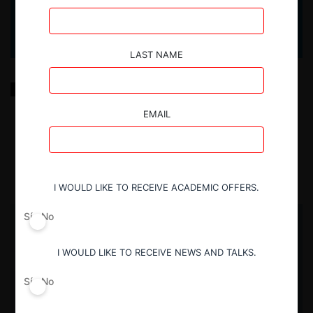
LAST NAME
Derivación teórica y aplicación práctica del Test AEC
para análisis de descuentos retroactivos desde una
perspectiva de compliance
EMAIL
8.07.2026
| Gabriela López M. & Aeton Salas C.
I WOULD LIKE TO RECEIVE ACADEMIC OFFERS.
Sí
No
I WOULD LIKE TO RECEIVE NEWS AND TALKS.
Sí
No