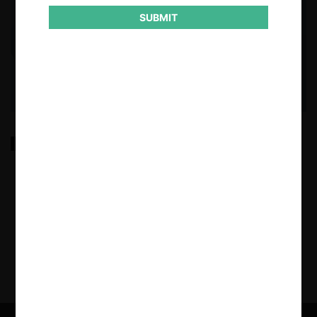
SUBMIT
Análisis económico de los descuentos retroactivos
desde la perspectiva de la libre competencia
17.05.2023
|