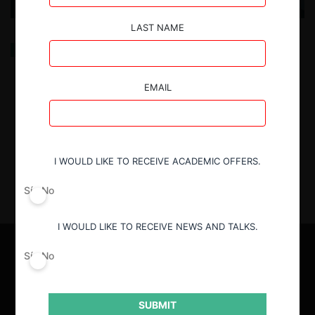
LAST NAME
El impacto de las externalidades ambientales de la
minería en la competencia del mercado minero
EMAIL
8.04.2025
| Victor Monroy, Alejandro Montevilla y María
del Pilar Osorio.
I WOULD LIKE TO RECEIVE ACADEMIC OFFERS.
Sí
No
I WOULD LIKE TO RECEIVE NEWS AND TALKS.
Sí
No
SUBMIT