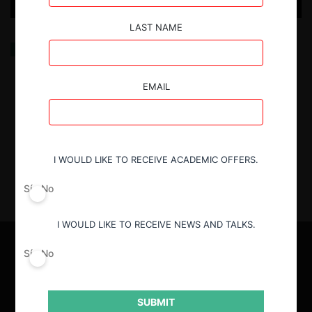
LAST NAME
Subsidio a los hidrocarburos en Bolivia: efectos de un
monopolio que daña el medio ambiente
EMAIL
17.06.2026
| Alexandra Ayaviri Canaza, Luciano Jesús
Rosado & María del Pilar Osorio
I WOULD LIKE TO RECEIVE ACADEMIC OFFERS.
Sí
No
I WOULD LIKE TO RECEIVE NEWS AND TALKS.
Sí
No
SUBMIT