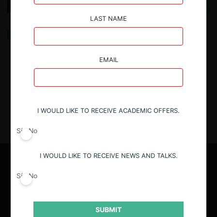
LAST NAME
Política de Libre Competencia e Innovación en la Era
de la Digital Markets Act
EMAIL
13.05.2026
| Andrés Hernando G.
I WOULD LIKE TO RECEIVE ACADEMIC OFFERS.
Sí
No
I WOULD LIKE TO RECEIVE NEWS AND TALKS.
Sí
No
SUBMIT