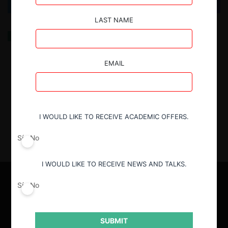
LAST NAME
Strategic Oversupply in Music Streaming: A Hidden
Antitrust Challenge?
EMAIL
29.10.2025
| Annika Stöhr, Oliver Budzinski and Josefine
Dölker
I WOULD LIKE TO RECEIVE ACADEMIC OFFERS.
Sí
No
I WOULD LIKE TO RECEIVE NEWS AND TALKS.
Sí
No
SUBMIT