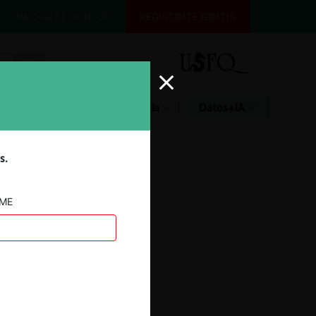
INICIAR SESIÓN
REGÍSTRATE GRATIS
Glosario
Jurisprudencia
Datos+IA
s.
AME