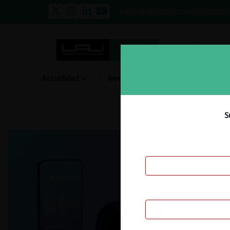
PRENSA
EVENTOS
GALERÍA
NOSOTROS
E
Actualidad
Investigación
Diálogo
S