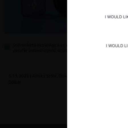
I WOULD LI
Sobreoferta estratégica en el music streaming: ¿un
I WOULD L
desafío antimonopolio oculto?
5.11.2025
| Annika Stöhr, Oliver Budzinski y Josefine
Dölker