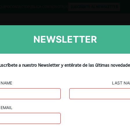
QUIPO
CONTACTO
PUBLICA CON NOSOTROS
SUSCRÍBETE AL NEWSLETTER
NEWSLETTER
Libros
Opinión
Podcast
uscríbete a nuestro Newsletter y entérate de las últimas novedade
NAME
LAST N
EMAIL