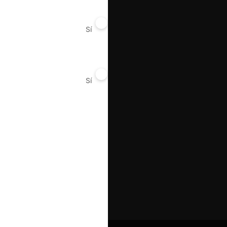
Sí
No
Sí
No