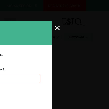
INICIAR SESIÓN
REGÍSTRATE GRATIS
Glosario
Jurisprudencia
Datos+IA
s.
AME