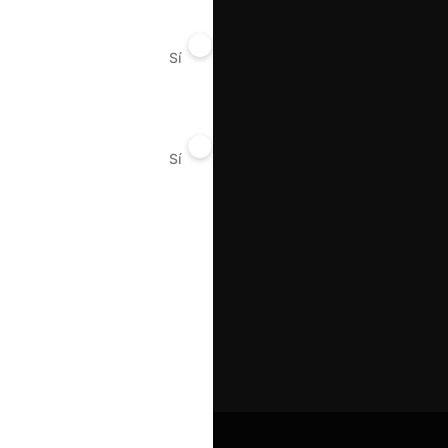
Sí
No
Sí
No