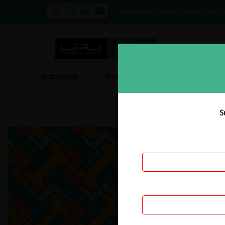
PRENSA
EVENTOS
GALERÍA
NOSOTROS
E
Actualidad
Investigación
Diálogo
S