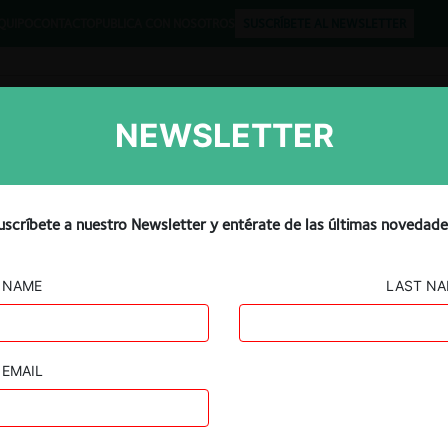
QUIPO
CONTACTO
PUBLICA CON NOSOTROS
SUSCRÍBETE AL NEWSLETTER
NEWSLETTER
Libros
Opinión
Podcast
uscríbete a nuestro Newsletter y entérate de las últimas novedade
NAME
LAST N
EMAIL