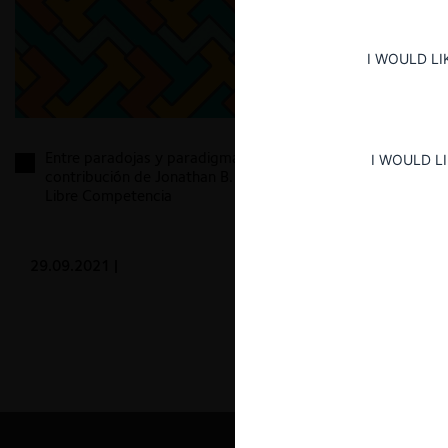
I WOULD LI
Entre paradojas y paradigmas: Breve mirada a la
I WOULD L
contribución de Jonathan B. Baker al Derecho de la
Libre Competencia
29.09.2021
|