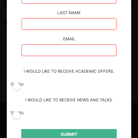
LAST NAME
Ayudas públicas en el sector agropecuario
ecuatoriano: Análisis de los casos de
comercialización de insumos agrícolas y suero de
leche
EMAIL
2.11.2022
|
I WOULD LIKE TO RECEIVE ACADEMIC OFFERS.
Sí
No
I WOULD LIKE TO RECEIVE NEWS AND TALKS.
Sí
No
SUBMIT