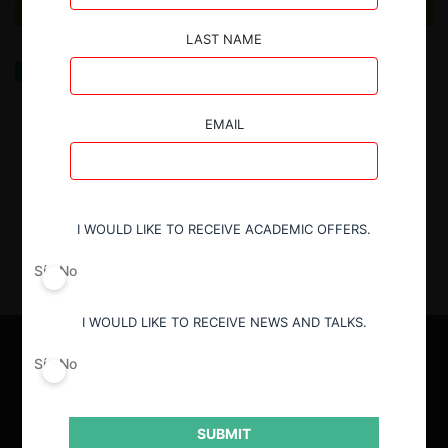
LAST NAME
De la colusión a la reparación: el estándar
probatorio de la indemnización en el caso Papelera
Cerrillos
EMAIL
23.12.2024
| Constanza Delgado V. & Felipe Giovanazzi
I WOULD LIKE TO RECEIVE ACADEMIC OFFERS.
Sí
No
I WOULD LIKE TO RECEIVE NEWS AND TALKS.
Sí
No
SUBMIT