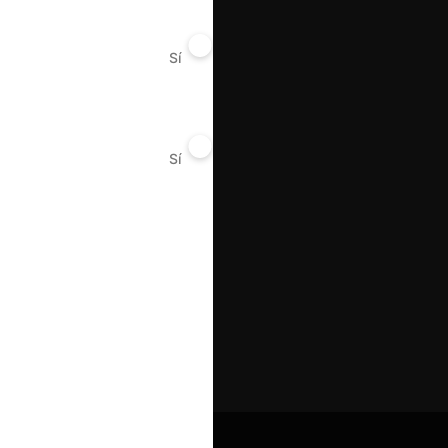
Sí
No
Sí
No