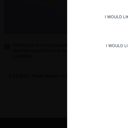
I WOULD LI
Problemas de inconstitucionalidad del nuevo
I WOULD L
régimen sancionatorio en la ley de competencia de
Colombia
7.12.2022
| Felipe Serrano | CeCo Colombia