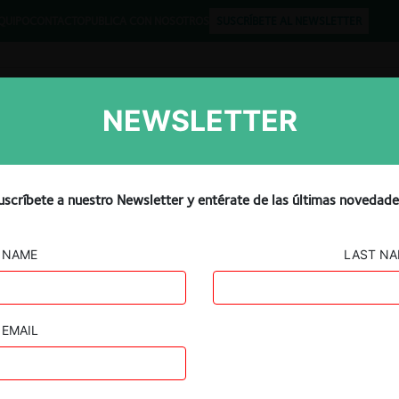
QUIPO
CONTACTO
PUBLICA CON NOSOTROS
SUSCRÍBETE AL NEWSLETTER
NEWSLETTER
Libros
Opinión
Podcast
uscríbete a nuestro Newsletter y entérate de las últimas novedade
NAME
LAST N
EMAIL