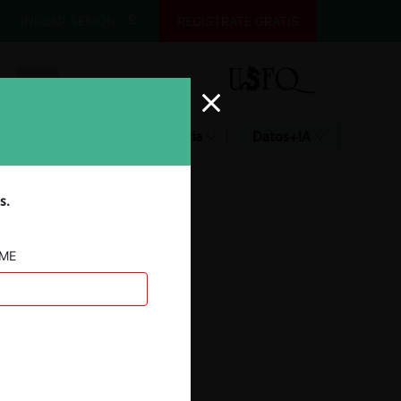
INICIAR SESIÓN
REGÍSTRATE GRATIS
Glosario
Jurisprudencia
Datos+IA
s.
AME