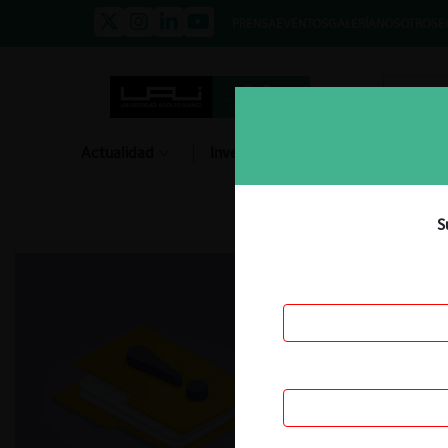
PRENSA
EVENTOS
GALERÍA
NOSOTROS
E
Actualidad
Investigación
Diálogo
S