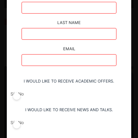
El nuevo antitrust conservador: la visión de Gail
LAST NAME
Slater (DOJ) y Mark Meador (FTC)
7.05.2025
| Fernada Ruiz I.
EMAIL
I WOULD LIKE TO RECEIVE ACADEMIC OFFERS.
Sí
No
I WOULD LIKE TO RECEIVE NEWS AND TALKS.
Sí
No