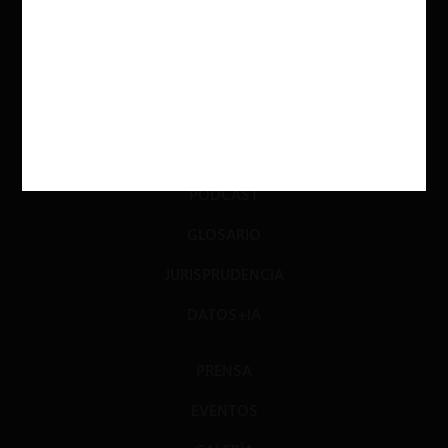
INVESTIGACIÓN
DIÁLOGO
LIBROS
OPINIÓN
PODCAST
GLOSARIO
JURISPRUDENCIA
DATOS+IA
PRENSA
EVENTOS