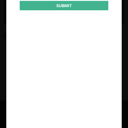
SUBMIT
Reino Unido: Guía CMA sobre la Digital Markets,
Competition and Consumers Act
22.01.2025
| Fernanda Ruiz I.