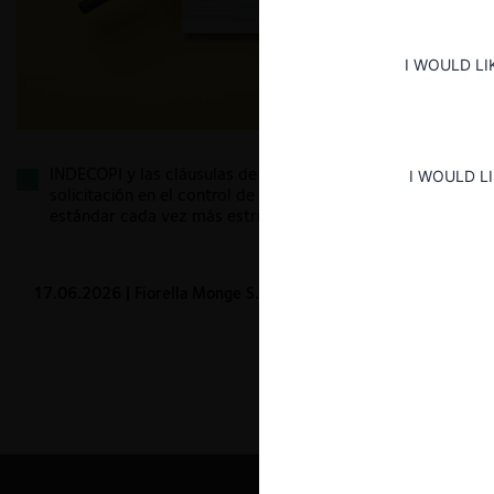
I WOULD LI
INDECOPI y las cláusulas de no competencia y no
I WOULD L
solicitación en el control de concentraciones: un
estándar cada vez más estricto desde la Fase 1
17.06.2026
| Fiorella Monge S. y Sebastián Velarde F.