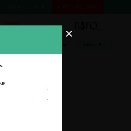
INICIAR SESIÓN
REGÍSTRATE GRATIS
Glosario
Jurisprudencia
Datos+IA
s.
AME