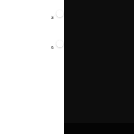
Sí
No
Sí
No