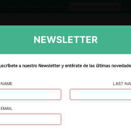
QUIPO
CONTACTO
PUBLICA CON NOSOTROS
SUSCRÍBETE AL NEWSLETTER
NEWSLETTER
Libros
Opinión
Podcast
uscríbete a nuestro Newsletter y entérate de las últimas novedade
NAME
LAST N
EMAIL