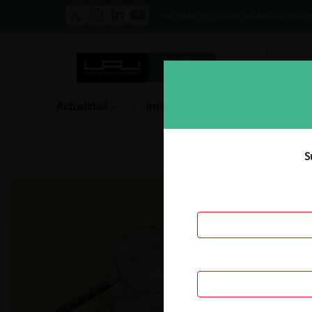
PRENSA
EVENTOS
GALERÍA
NOSOTROS
E
Actualidad
Investigación
Diálogo
S