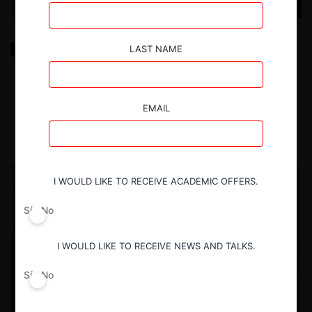
Gun Jumping, operaciones de concentración
LAST NAME
transfronterizas y los desafíos para la
institucionalidad chilena de libre competencia
EMAIL
28.07.2020
| Francisco Caravia
I WOULD LIKE TO RECEIVE ACADEMIC OFFERS.
Sí
No
I WOULD LIKE TO RECEIVE NEWS AND TALKS.
Sí
No