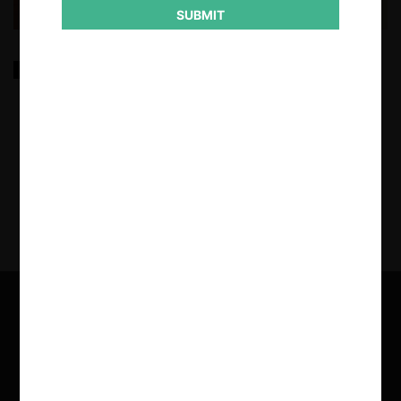
SUBMIT
Multa óptima en casos de carteles: Antecedentes
económicos y marco legal en Chile
24.04.2020
| Francisco Caravia Rabi