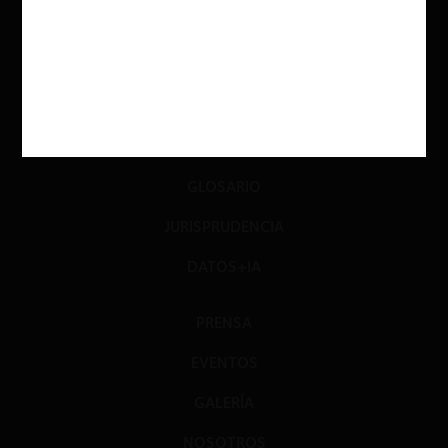
DIÁLOGO
LIBROS
OPINIÓN
PODCAST
GLOSARIO
JURISPRUDENCIA
DATOS+IA
PRENSA
EVENTOS
GALERÍA
NOSOTROS