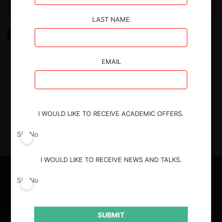
LAST NAME
Reflexiones sobre el mecanismo de notificación de
operaciones de concentración en Chile, una mirada
desde el sector eléctrico
EMAIL
21.11.2023
|
I WOULD LIKE TO RECEIVE ACADEMIC OFFERS.
Sí
No
I WOULD LIKE TO RECEIVE NEWS AND TALKS.
Sí
No
SUBMIT