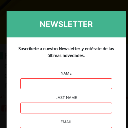
NEWSLETTER
Suscríbete a nuestro Newsletter y entérate de las
Reflexiones sobre el mecanismo
últimas novedades.
de notificación de operaciones de
concentración en Chile, una
NAME
mirada desde el sector eléctrico
21.11.2023
CeCo Chile
LAST NAME
EMAIL
Guardar