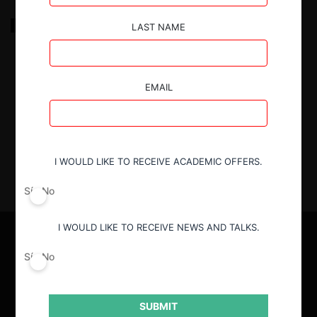
Lineamientos para el diseño de licitaciones por parte
LAST NAME
de órganos de la administración del Estado: una
mirada a la jurisprudencia reciente en sede de Libre
Competencia
EMAIL
25.07.2023
|
I WOULD LIKE TO RECEIVE ACADEMIC OFFERS.
Sí
No
I WOULD LIKE TO RECEIVE NEWS AND TALKS.
Sí
No
SUBMIT