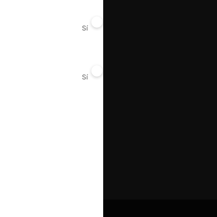
Sí
No
Sí
No