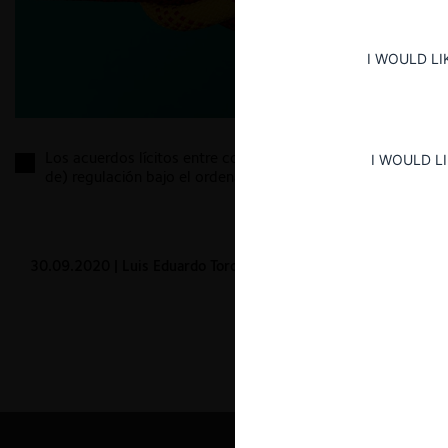
I WOULD LI
Los acuerdos lícitos entre competidores y su (falta
I WOULD L
de) regulación bajo el ordenamiento jurídico chileno
30.09.2020
| Luis Eduardo Toro B.