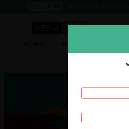
PRENSA
EVENTOS
GALERÍA
NOSOTROS
E
Actualidad
Investigación
Diálogo
S