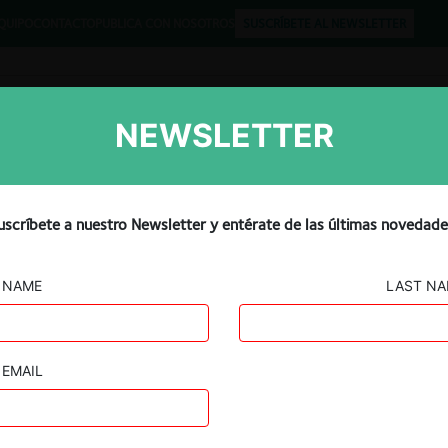
QUIPO
CONTACTO
PUBLICA CON NOSOTROS
SUSCRÍBETE AL NEWSLETTER
NEWSLETTER
Libros
Opinión
Podcast
uscríbete a nuestro Newsletter y entérate de las últimas novedade
NAME
LAST N
EMAIL