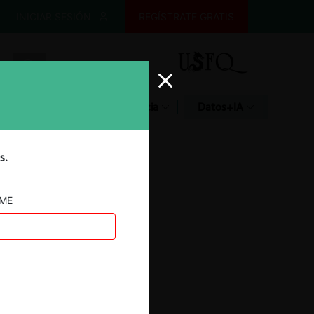
INICIAR SESIÓN
REGÍSTRATE GRATIS
Glosario
Jurisprudencia
Datos+IA
s.
AME