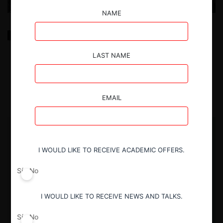
NAME
Regímenes de libre competencia en / Antitrust
Regimes in: Chile, Colombia, Ecuador, Peru, Mexico,
Brasil (Brazil) [Garrigues]
LAST NAME
2.04.2025
| Garrigues
EMAIL
I WOULD LIKE TO RECEIVE ACADEMIC OFFERS.
Sí
No
I WOULD LIKE TO RECEIVE NEWS AND TALKS.
Sí
No