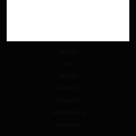
ACTUALIDAD
INVESTIGACIÓN
DIÁLOGO
LIBROS
OPINIÓN
PODCAST
GLOSARIO
JURISPRUDENCIA
DATOS+IA