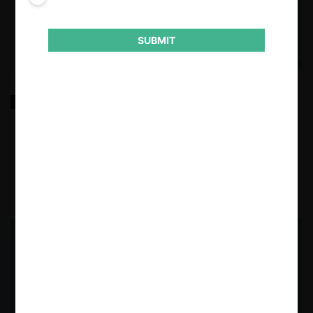
SUBMIT
El régimen de control previo de concentraciones
empresariales en el Perú
4.12.2024
| Ivo Gagluiffi P, Javier Coronado, Ricardo
Ayvar y Rodrigo García