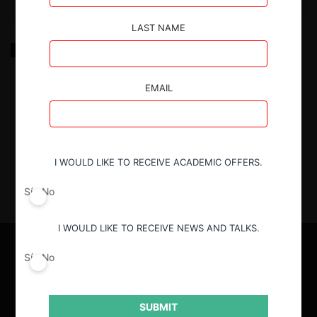
LAST NAME
Los mercados de dos lados en sede de libre
competencia: una aproximación prospectiva al caso
«Programa PIFO» (TDLC, ROL C-451-2022)
EMAIL
29.10.2025
| Javiera Beatriz Durand G.
I WOULD LIKE TO RECEIVE ACADEMIC OFFERS.
Sí
No
I WOULD LIKE TO RECEIVE NEWS AND TALKS.
Sí
No
SUBMIT