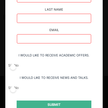
LAST NAME
El TDLC en cifras: análisis estadístico de las causas
contenciosas tramitadas y terminadas entre 2015 y
2024
EMAIL
19.03.2025
| Jorsua Arancibia L.
I WOULD LIKE TO RECEIVE ACADEMIC OFFERS.
Sí
No
I WOULD LIKE TO RECEIVE NEWS AND TALKS.
Sí
No
SUBMIT