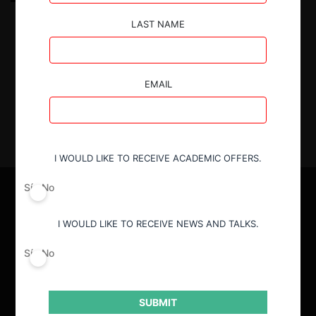
orgánica al mercado: comparación de los criterios
de Meta/Within y Uber/Cornershop
LAST NAME
27.02.2023
|
EMAIL
I WOULD LIKE TO RECEIVE ACADEMIC OFFERS.
Sí
No
I WOULD LIKE TO RECEIVE NEWS AND TALKS.
Sí
No
SUBMIT