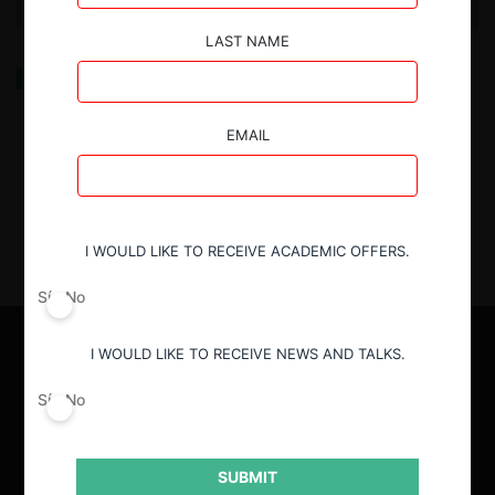
LAST NAME
El abogado en los tiempos del filing
EMAIL
26.02.2025
| Kevin Ortiz A.
I WOULD LIKE TO RECEIVE ACADEMIC OFFERS.
Sí
No
I WOULD LIKE TO RECEIVE NEWS AND TALKS.
Sí
No
SUBMIT