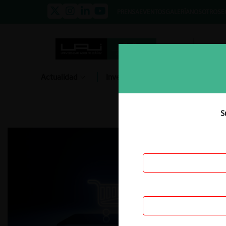
PRENSA
EVENTOS
GALERÍA
NOSOTROS
E
Actualidad
Investigación
Diálogo
S