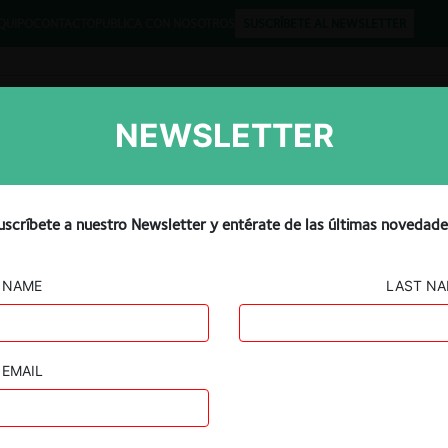
QUIPO
CONTACTO
PUBLICA CON NOSOTROS
SUSCRÍBETE AL NEWSLETTER
NEWSLETTER
Libros
Opinión
Podcast
uscríbete a nuestro Newsletter y entérate de las últimas novedade
NAME
LAST N
EMAIL