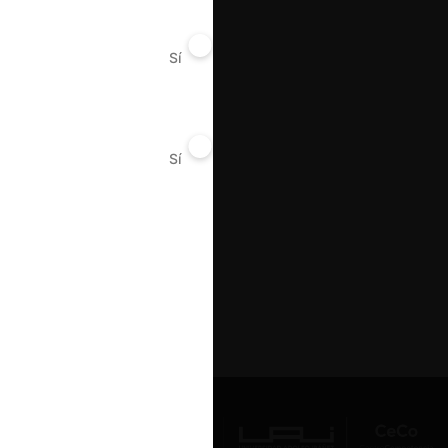
Sí
No
Sí
No
Av. Presidente Errázuriz 3485, Las
Condes, Santiago de Chile.