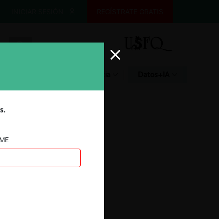
INICIAR SESIÓN
REGÍSTRATE GRATIS
Glosario
Jurisprudencia
Datos+IA
s.
AME