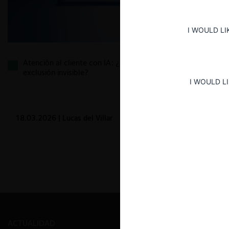
I WOULD LI
Atención al cliente con IA: ¿mejor servicio o
exclusión invisible?
I WOULD L
18.03.2026
| Lucas del Villar
ACTUALIDAD
PRENSA