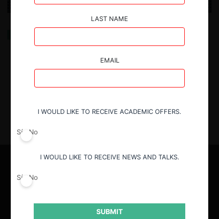
LAST NAME
Actualización de las guías de la Comisión Europea:
Una oportunidad para la FNE
EMAIL
14.01.2026
| Manuel Marfan & Ignacio Loeser
I WOULD LIKE TO RECEIVE ACADEMIC OFFERS.
Sí
No
I WOULD LIKE TO RECEIVE NEWS AND TALKS.
Sí
No
SUBMIT