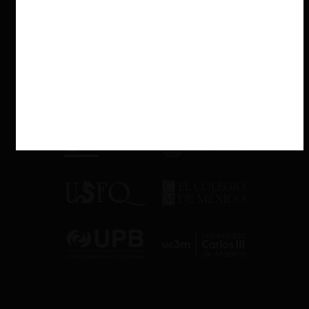
publicación oficial de las nuevas guías de análisis de fusiones está
prevista para fines de 2026 o inicios de 2027.
La Consulta se centró en los siguientes siete temas: (a)
Competitividad y resiliencia
; (b)
La evaluación del poder de
mercado utilizando indicadores estructurales de concentración
;
(c)
Innovación y elementos dinámicos en el control de fusiones
;
(d)
Sustentabilidad y tecnologías limpias
; (e)
Digitalización
; (f)
Eficiencias
; y (g)
Consideraciones de políticas públicas, seguridad
y mercados laborales
.
Nuestra perspectiva desde
RBB
Desde RBB nos hemos hecho parte de la consulta pública de la CE
aportando un
documento que detalla y justifica nuestra
perspectiva
.
En primer lugar, destacamos que, durante los últimos veinte años