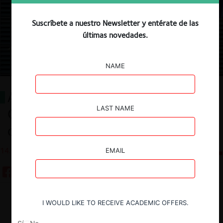
Suscríbete a nuestro Newsletter y entérate de las
últimas novedades.
NAME
Actualización de las guías de la
LAST NAME
Comisión Europea: Una
oportunidad para la FNE
14.01.2026
CeCo Chile
EMAIL
Descargar
Guardar
I WOULD LIKE TO RECEIVE ACADEMIC OFFERS.