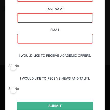
Antitrust Insights from the CNA’s First Six Months
LAST NAME
27.05.2026
| Daniella Ramírez A., Alejandra Palacios P.,
Manuel Rodríguez B.
EMAIL
I WOULD LIKE TO RECEIVE ACADEMIC OFFERS.
Sí
No
I WOULD LIKE TO RECEIVE NEWS AND TALKS.
Sí
No
SUBMIT