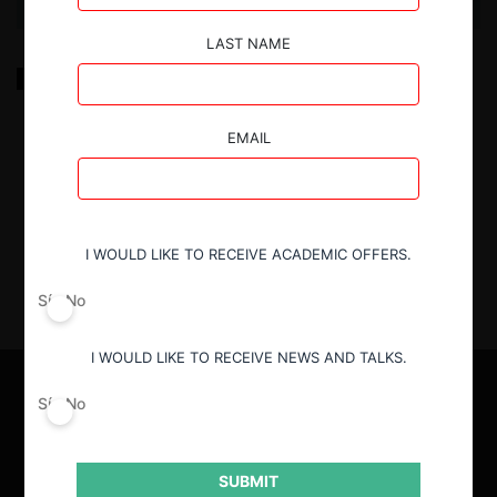
LAST NAME
Licitaciones colusorias e interpretación del concepto
vínculo: Una apreciación desde el derecho de la
competencia
EMAIL
15.05.2024
| Gustavo Benítez F. y Marcelo Centeno F.
I WOULD LIKE TO RECEIVE ACADEMIC OFFERS.
Sí
No
I WOULD LIKE TO RECEIVE NEWS AND TALKS.
Sí
No
SUBMIT