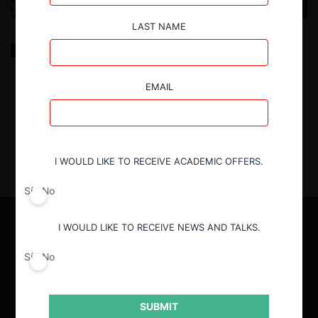
LAST NAME
Creating an Auction for Chilean Fisheries (2021)
EMAIL
8.10.2025
| Paul Milgrom, Marco Pagnozzi & Andrew Vogt
I WOULD LIKE TO RECEIVE ACADEMIC OFFERS.
Sí
No
I WOULD LIKE TO RECEIVE NEWS AND TALKS.
Sí
No
SUBMIT