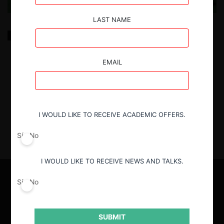
LAST NAME
Competencia en la Fabricación de Semiconductores:
“Más Allá de lo Evidente”
EMAIL
4.03.2026
| Brian Albrecht, Geoffrey Manne y Mario
Zúñiga
I WOULD LIKE TO RECEIVE ACADEMIC OFFERS.
Sí
No
I WOULD LIKE TO RECEIVE NEWS AND TALKS.
Sí
No
SUBMIT