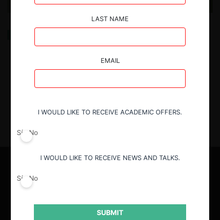
LAST NAME
COFECE y su estrategia de competencia verde
EMAIL
20.11.2024
| Marta Loubet M., Montserrat Quintana E. y
Julia Fuentes A.
I WOULD LIKE TO RECEIVE ACADEMIC OFFERS.
Sí
No
I WOULD LIKE TO RECEIVE NEWS AND TALKS.
Sí
No
SUBMIT