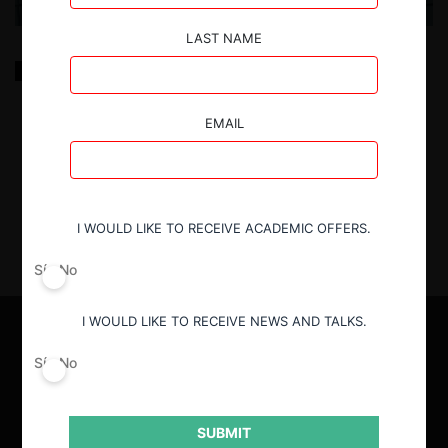
LAST NAME
La decisión del tribunal constitucional en el caso
colusión de empresas de transporte de valores
EMAIL
7.01.2026
| Matías Carrasco S. y Tomás Pérez L.
I WOULD LIKE TO RECEIVE ACADEMIC OFFERS.
Sí
No
I WOULD LIKE TO RECEIVE NEWS AND TALKS.
Sí
No
SUBMIT