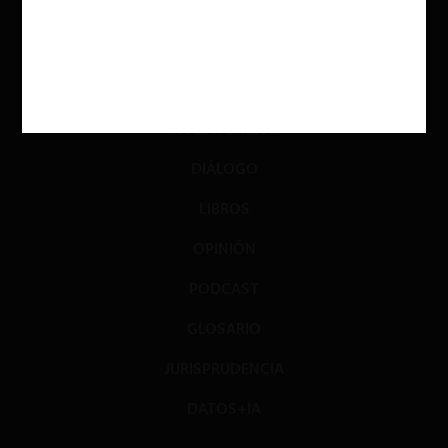
ACTUALIDAD
INVESTIGACIÓN
DIÁLOGO
LIBROS
OPINIÓN
PODCAST
GLOSARIO
JURISPRUDENCIA
DATOS+IA