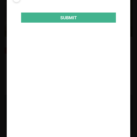
SUBMIT
Canal del Fútbol gana excepción dilatoria contra
Requerimiento de la FNE
24.02.2021
| Fernanda Muñoz R.