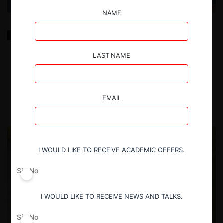
NAME
Prescripción de acciones infraccionales e
indemnizatorias colectivas por ilícitos contra la libre
competencia y contra los derechos de los
LAST NAME
consumidores
20.03.2024
| Mauricio Tapia R.
EMAIL
I WOULD LIKE TO RECEIVE ACADEMIC OFFERS.
Sí
No
I WOULD LIKE TO RECEIVE NEWS AND TALKS.
Sí
No