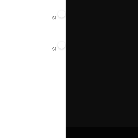
Sí
No
Sí
No