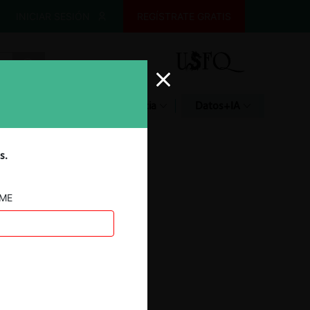
INICIAR SESIÓN
REGÍSTRATE GRATIS
Glosario
Jurisprudencia
Datos+IA
s.
AME