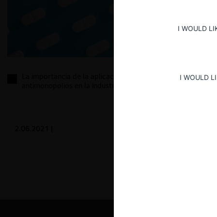
I WOULD LI
La importancia de la aplicación efectiva del derecho
I WOULD L
antimonopolios en la industria farmacéutica
2.06.2021
|