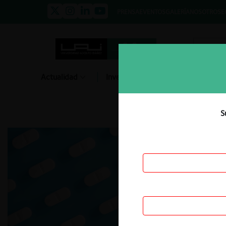
PRENSA
EVENTOS
GALERÍA
NOSOTROS
E
Actualidad
Investigación
Diálogo
S