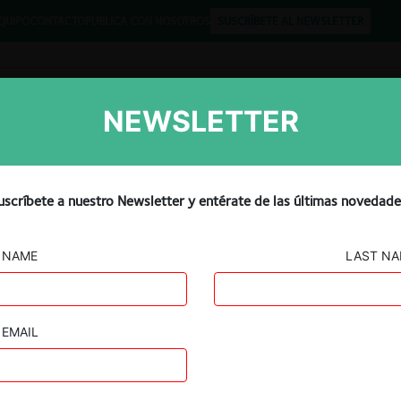
QUIPO
CONTACTO
PUBLICA CON NOSOTROS
SUSCRÍBETE AL NEWSLETTER
NEWSLETTER
Libros
Opinión
Podcast
uscríbete a nuestro Newsletter y entérate de las últimas novedade
NAME
LAST N
EMAIL