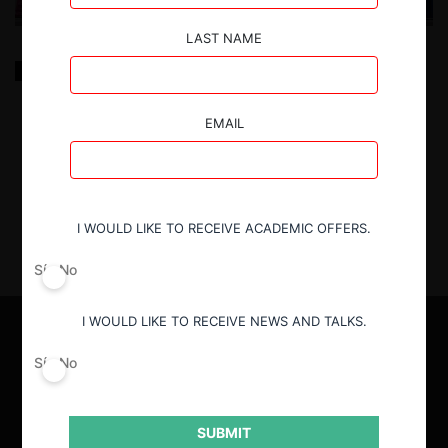
LAST NAME
Efectos de la Ley de Etiquetados en la Demanda y
Oferta de Productos
EMAIL
12.09.2023
|
I WOULD LIKE TO RECEIVE ACADEMIC OFFERS.
Sí
No
I WOULD LIKE TO RECEIVE NEWS AND TALKS.
Sí
No
SUBMIT