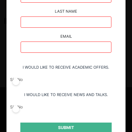
LAST NAME
Unlocking the Federal Trade Commission’s Advisory
Opinions
EMAIL
16.04.2025
| Rafael Parisi
I WOULD LIKE TO RECEIVE ACADEMIC OFFERS.
Sí
No
I WOULD LIKE TO RECEIVE NEWS AND TALKS.
Sí
No
SUBMIT