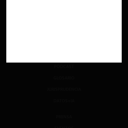
ACTUALIDAD
INVESTIGACIÓN
DIÁLOGO
LIBROS
OPINIÓN
PODCAST
GLOSARIO
JURISPRUDENCIA
DATOS+IA
PRENSA