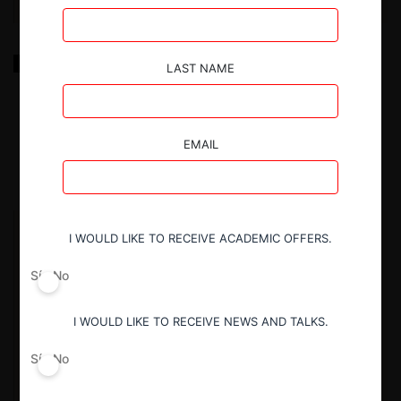
De la Teoría al Caso Compilado de informes
LAST NAME
económicos de libre competencia de Alexander
Galetovic y Ricardo Sanhueza (2004-2012)
EMAIL
6.06.2025
|
I WOULD LIKE TO RECEIVE ACADEMIC OFFERS.
Sí
No
I WOULD LIKE TO RECEIVE NEWS AND TALKS.
Sí
No