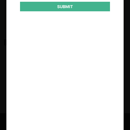
SUBMIT
De la teoría al caso: Compilado de informes
económicos de Alexander Galetovic y Ricardo
Sanhueza (2004-2012)
6.06.2025
| Alexander Galetovic y Ricardo Sanhueza