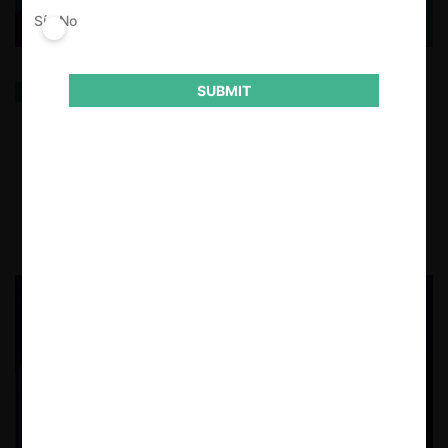
Sí
No
La amenaza creíble de entrada: ¿Cómo utilizará la
SUBMIT
autoridad de competencia mexicana el concepto de
competidor potencial derivado de las recientes
reformas legales? (CPI)
18.02.2026
| Alejandra Palacios P. y Rodrigo Alcázar S.