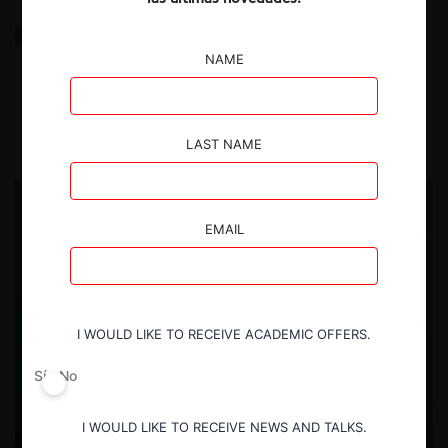
The giant awakes: la gran apuesta de Brasil para
reescribir las reglas del poder digital
NAME
8.07.2026
| Rodrigo Alcázar S. & Luiz Cintra Vieira
LAST NAME
EMAIL
I WOULD LIKE TO RECEIVE ACADEMIC OFFERS.
Sí
No
I WOULD LIKE TO RECEIVE NEWS AND TALKS.