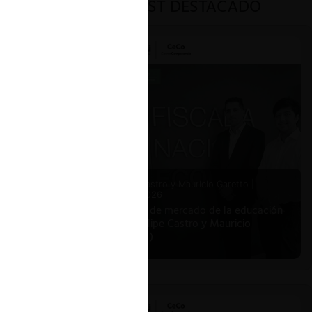
PODCAST DESTACADO
2 minutos
ar
enta de
Felipe Castro y Mauricio Garetto |
24.06.2026
 de
Estudio de mercado de la educación
lmente
(con Felipe Castro y Mauricio
Garetto)
nal