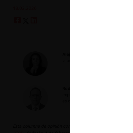
18.02.2026
Alejandra Palacios P.
Counsel at Cu
la autoridad de competencia en Mé
Rodrigo Alcázar S.
Economista, abo
experiencia. Fue comisionado de la
es consultor independiente y profes
Esta columna de opinión corresponde a una traducción al 