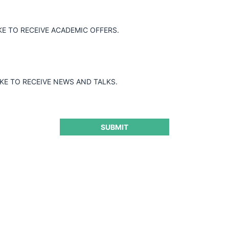
KE TO RECEIVE ACADEMIC OFFERS.
IKE TO RECEIVE NEWS AND TALKS.
SUBMIT
ntrada: ¿Cómo utilizará la
ia mexicana el concepto d
rivado de las recientes