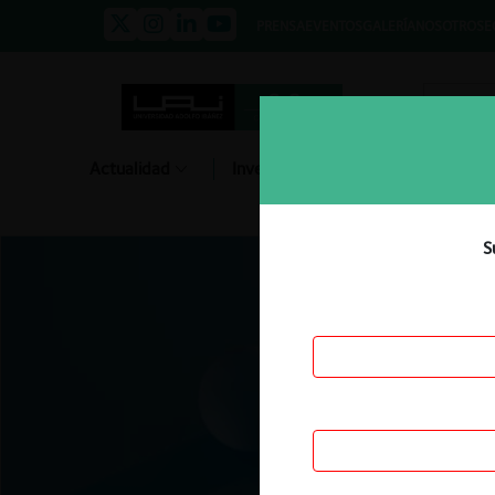
PRENSA
EVENTOS
GALERÍA
NOSOTROS
E
Actualidad
Investigación
Diálogo
S