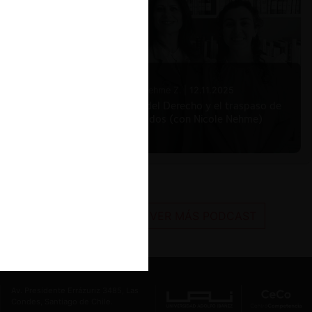
ado se
ón de
eamientos
Nicole Nehme Z. |
12.11.2025
intas
El arte del Derecho y el traspaso de
los legados (con Nicole Nehme)
ho
VER MÁS PODCAST
a la
podrían
te,
 de
opolio,
Av. Presidente Errázuriz 3485, Las
Condes, Santiago de Chile.