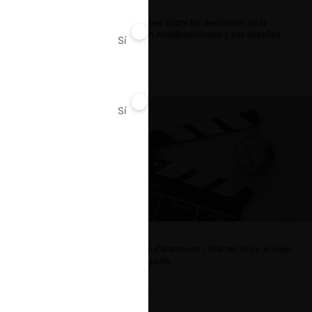
Reflexiones sobre las decisiones de la
Comisión Antidistorsiones y sus desafíos
Sí
No
futuros
Sí
No
e
La fusión Paramount / Warner Bros: el viaje
de un gigante