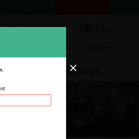
INICIAR SESIÓN
REGÍSTRATE GRATIS
Glosario
Jurisprudencia
Datos+IA
DESTACADOS
s.
AME