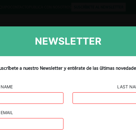
QUIPO
CONTACTO
PUBLICA CON NOSOTROS
SUSCRÍBETE AL NEWSLETTER
NEWSLETTER
Libros
Opinión
Podcast
uscríbete a nuestro Newsletter y entérate de las últimas novedade
NAME
LAST N
EMAIL