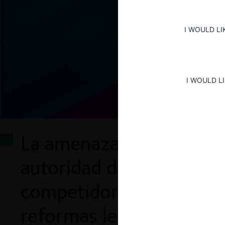
I WOULD LI
I WOULD L
La amenaza creíble de e
autoridad de competenc
competidor potencial de
reformas legales? (CPI)