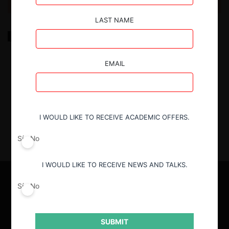
LAST NAME
Explotación de datos personales como precio
excesivo: Una revisión del caso Bundeskartellamt c.
Facebook
EMAIL
11.10.2023
| Sebastián Cañas O. | CeCo Chile
I WOULD LIKE TO RECEIVE ACADEMIC OFFERS.
Sí
No
I WOULD LIKE TO RECEIVE NEWS AND TALKS.
Sí
No
SUBMIT