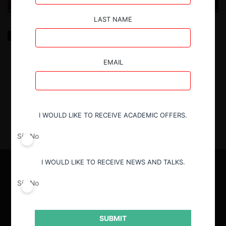
LAST NAME
Efectos de la Ley de Etiquetados en la Demanda y
Oferta de Productos
EMAIL
12.09.2023
|
I WOULD LIKE TO RECEIVE ACADEMIC OFFERS.
Sí
No
I WOULD LIKE TO RECEIVE NEWS AND TALKS.
Sí
No
SUBMIT