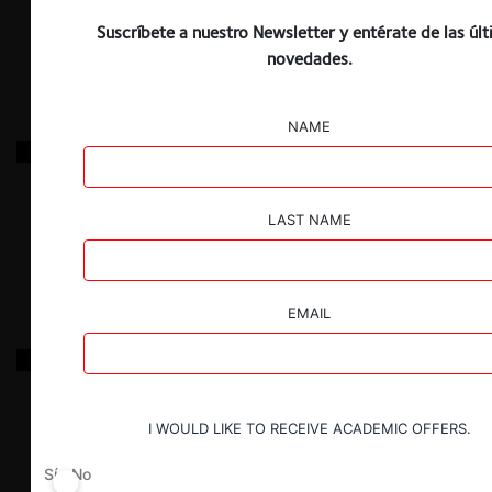
11.08.2022
|
Suscríbete a nuestro Newsletter y entérate de las úl
novedades.
NAME
General Electric sobre bases de licitación de Servicio
de Salud Talcahuano
LAST NAME
10.08.2022
|
EMAIL
Solicitud de informe de Agrosuper y Otros respecto
de bases de licitación y reglas de funcionamiento de
Sigenem
I WOULD LIKE TO RECEIVE ACADEMIC OFFERS.
8.08.2022
|
Sí
No