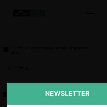
ICG N°5 Sobre mercado de medios de pago con
tarjetas
24.08.2022
|
NEWSLETTER
Consulta de Microsoft por bases de licitación para
la adquisición de licencias de software de ofimática