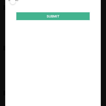
Eléctrica Puntilla e Hidromaule c. CNE
SUBMIT
13.05.2026
|
Club Deportivo Barnechea SADP / Asociación
Nacional de Fútbol Profesional
29.04.2026
|
FNE c. Booking por Cláusulas de Nación Más
Favorecida