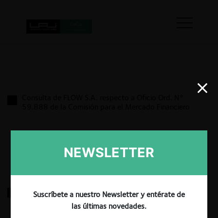
Consulta de FLOW S.A. respecto a Oficio Ord. N°
59.888 de la Comisión para el Mercado Financiero
22.07.2026
|
NEWSLETTER
Consulta FNE sobre Administración del Terminal de
Suscríbete a nuestro Newsletter y entérate de
Buses de Santa Cruz
las últimas novedades.