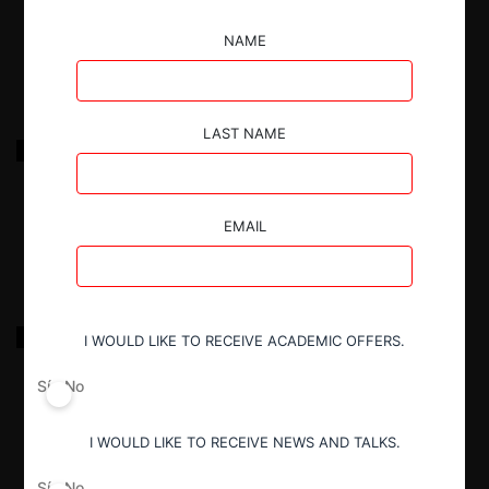
8.07.2026
|
NAME
LAST NAME
Banco Bice y Banco Scotiabank / Banco Estado
3.06.2026
|
EMAIL
ECM Ingeniería S.A. / Siemens Healthineers AG
I WOULD LIKE TO RECEIVE ACADEMIC OFFERS.
Sí
No
27.05.2026
|
I WOULD LIKE TO RECEIVE NEWS AND TALKS.
Sí
No