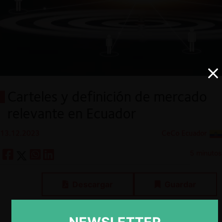
Carteles y definición de mercado
relevante en Ecuador
13.12.2023
CeCo Ecuador
5 minutos
Descargar
Guardar
ESP
ENG