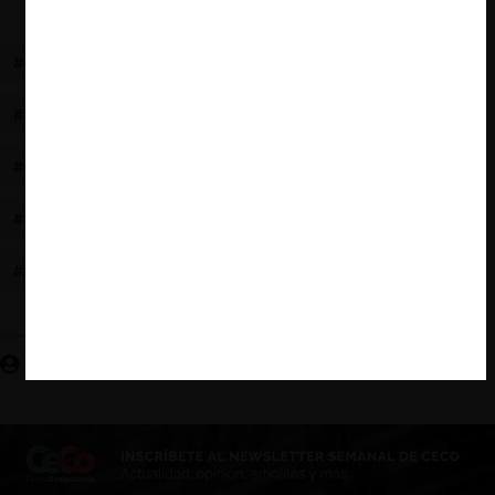
#CHAIDE
#BIENESTAR DEL CONSUMIDOR
#LAMITEX
#ECUADOR
#OBJETIVO
#COLCHONES
#PROTECCIÓN DE LA COMPETENCIA
#SANCION
#ABUSO DE PODER DE MERCADO
#SCE
#ESTÁNDAR
Enrique Alvario C. | CeCo Ecuador