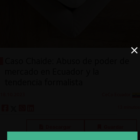
Caso Chaide: Abuso de poder de
mercado en Ecuador y la
tendencia formalista
18.10.2023
CeCo Ecuador
13 minutos
Descargar
Guardar