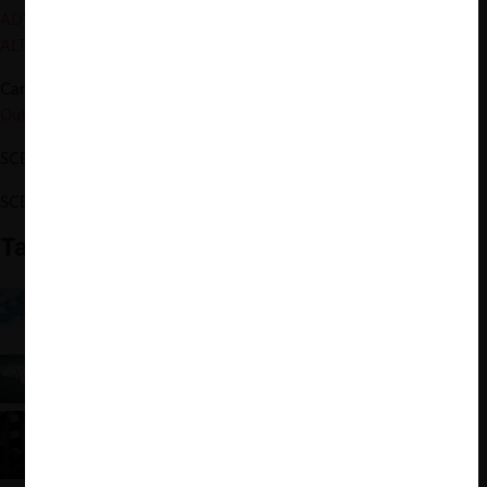
ADVANTAGES AND DISADVANTAGES COMPARED TO
ALTERNATIVE STANDARDS
OECD
Carl Shapiro, 2017
The Consumer Welfare Standard in Antitrust:
Outdated, or a Harbor in a Sea of Doubt?
SCE, 2022
SCPM-CRPI-016-2022
SCE, 2023
SCPM-INJ-22-2022
También te puede interesar:
Bienestar del Consumidor: ¿Un “problema” que
resolver en el derecho de competencia de la Unión
Europea?
ForoCompetencia: Efectos del movimiento
neobrandeisiano en EE.UU. y Latinoamérica
OCDE: Bienestar del consumidor y estándares
alternativos