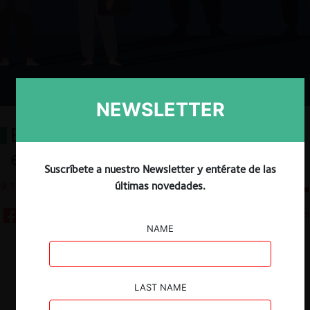
NEWSLETTER
El caso Oxxo y la omisión en la
entrega de información
Suscríbete a nuestro Newsletter y entérate de las
últimas novedades.
9.12.2025
CeCo Chile
7 minutos
NAME
Descargar
Guardar
LAST NAME