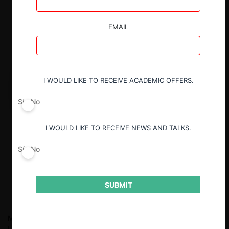
EMAIL
I WOULD LIKE TO RECEIVE ACADEMIC OFFERS.
Sí
No
I WOULD LIKE TO RECEIVE NEWS AND TALKS.
Sí
No
SUBMIT
Martín Lepique G.
Martín Lepique Gutiérrez. Abogado de la
Universidad Adolfo Ibáñez. Alumno Diplomado en Libre