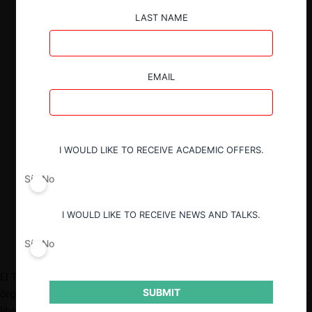
el pago de servicios de “logística
LAST NAME
inversa” a propósito de los pallets de
REDTEC.
Entre las causas no contenciosas,
EMAIL
aparecen la esperada instrucción de
carácter general en el mercado de
medios de pago; las múltiples solicitudes
relativas a concesión de infraestructura
portuaria; la consulta de una norma
I WOULD LIKE TO RECEIVE ACADEMIC OFFERS.
técnica en el mercado de acero
estructural; y la consulta de bases de
Sí
No
licitación de organismos públicos.
I WOULD LIKE TO RECEIVE NEWS AND TALKS.
Sí
No
El Tribunal de Defensa de la Libre Competencia (
TDLC
) es el
SUBMIT
órgano especializado encargado de la resolución de conflictos de
libre competencia en Chile.