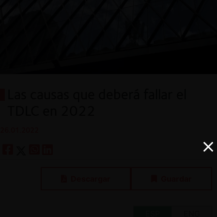
Las causas que deberá fallar el
TDLC en 2022
26.01.2022
Descargar
Guardar
ESP
ENG