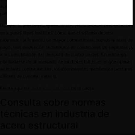
aceptarán; o el nivel de acceso a la información entre terceros,
para evitar usos inadecuados o discriminatorios.
Durante el proceso ha quedado en evidencia que existe consenso
en algunas ideas matrices, como que el sistema debiera
propender al fomento de mayor competencia, nuevos medios de
pago, más innovación tecnológica en condiciones de seguridad, y
a la consolidación del mercado de cuatro partes. Sin embargo,
por tratarse de un mercado de múltiples lados, en el que operan
incentivos contrapuestos, los intervinientes manifiestan posturas
difíciles de conciliar entre sí.
Revisa aquí las
audiencias públicas
de la causa.
Consulta sobre normas
técnicas en industria de
acero estructural