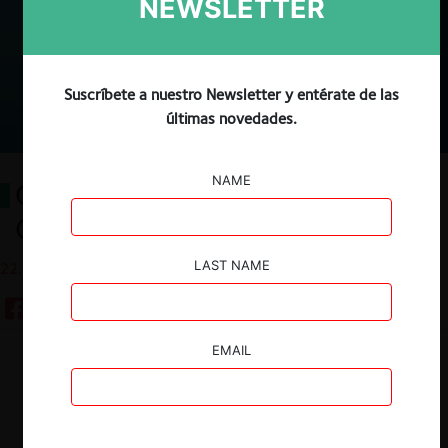
NEWSLETTER
Suscríbete a nuestro Newsletter y entérate de las
últimas novedades.
NAME
Codificación del Derecho de la
Competencia en América Latina
LAST NAME
22.05.2024
EMAIL
Guardar