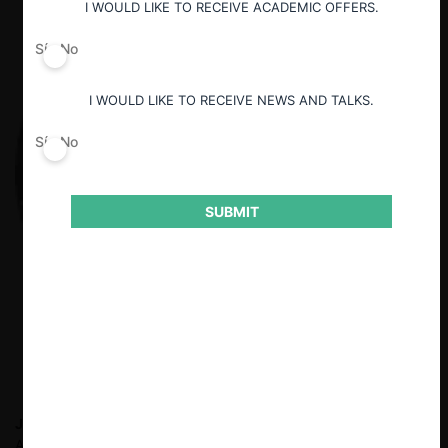
I WOULD LIKE TO RECEIVE ACADEMIC OFFERS.
Sí
No
I WOULD LIKE TO RECEIVE NEWS AND TALKS.
Sí
No
SUBMIT
José Amando Mejía B.
Abogado de la Universidad Católica
Andrés Bello, Caracas. Doctor de la Universidad de Paris (II).