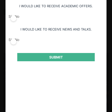
I WOULD LIKE TO RECEIVE ACADEMIC OFFERS.
La sostenibilidad en las ciudades de Bolivia: el
espacio como recurso no renovable y la justicia
Sí
No
intergeneracional
I WOULD LIKE TO RECEIVE NEWS AND TALKS.
4.06.2025
| María del Pilar Osorio B.
Sí
No
SUBMIT