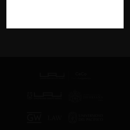
19.07.2023
| Karla Menares F. | CeCo Chile