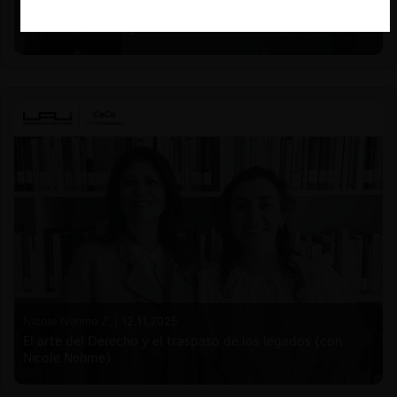
La historia reciente del enforcement en EE.UU. (con
Michael E. Jacobs)
Nicole Nehme Z. |
12.11.2025
El arte del Derecho y el traspaso de los legados (con
Nicole Nehme)