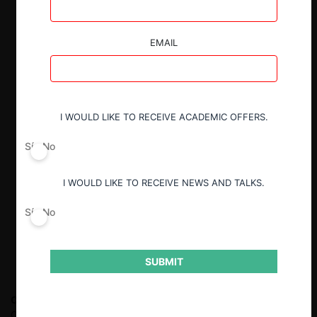
EMAIL
I WOULD LIKE TO RECEIVE ACADEMIC OFFERS.
Sí
No
I WOULD LIKE TO RECEIVE NEWS AND TALKS.
Sí
No
SUBMIT
Carlos Mena L.
Abogado socio del estudio Creel, García
Cuéllar, Aiza y Enríquez especializado en competencia