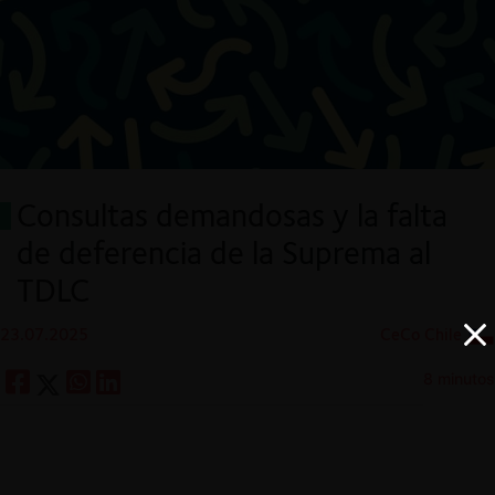
Consultas demandosas y la falta
de deferencia de la Suprema al
TDLC
23.07.2025
CeCo Chile
8 minutos