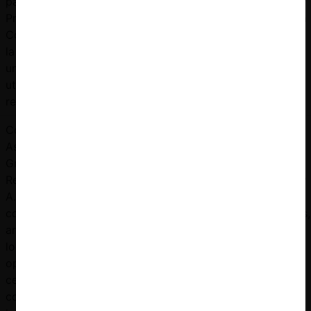
para la
Carroza y
Programación y
Raúl Mera
Coordinación de
(s).
la operación de
unidades que
utilicen GNL
regasificado.
Consulta de la
2020
NC-
Revoca
Sergio
Asociación
478
resolución
Muñoz,
Gremial del
Ángela
Retail Comercial
Vivanco y
A.G. sobre
Adelita
contratos de
Ravanales,
arriendo de
Rodrigo
locales con
Biel (s) y
operadores de
Juan
centros
Shertzer
comerciales y
(s).