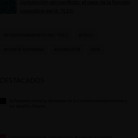
Jurisdicción sin conflicto: el caso de la función
consultiva del H. TLDC
#FUNCIONAMIENTO DEL TDLC
#TDLC
#CORTE SUPREMA
#CONSULTA
#CS
DESTACADOS
Reflexiones sobre las decisiones de la Comisión Antidistorsiones y
sus desafíos futuros
La fusión Paramount / Warner Bros: el viaje de un gigante