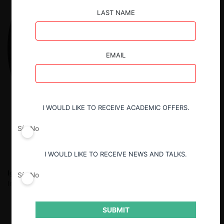
LAST NAME
EMAIL
I WOULD LIKE TO RECEIVE ACADEMIC OFFERS.
Sí
No
I WOULD LIKE TO RECEIVE NEWS AND TALKS.
Ignacio Peralta
Abogado de la Universidad de Chile e
Sí
No
Investigador CeCo UAI.
SUBMIT