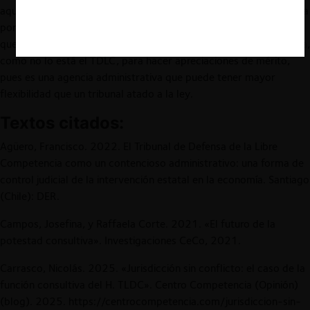
aquel que hacen de ella los entes privados, pues estaría orientada
por la finalidad pública de proteger la libre competencia antes
que proteger intereses privados. Segundo, la FNE sí está diseñada,
como no lo está el TDLC, para hacer apreciaciones de mérito,
pues es una agencia administrativa que puede tener mayor
flexibilidad que un tribunal atado a la ley.
Textos citados:
Agüero, Francisco. 2022. El Tribunal de Defensa de la Libre
Competencia como un contencioso administrativo: una forma de
control judicial de la intervención estatal en la economía. Santiago
(Chile): DER.
Campos, Josefina, y Raffaela Corte. 2021. «El futuro de la
potestad consultiva». Investigaciones CeCo, 2021.
Carrasco, Nicolás. 2025. «Jurisdicción sin conflicto: el caso de la
función consultiva del H. TLDC». Centro Competencia (Opinión)
(blog). 2025. https://centrocompetencia.com/jurisdiccion-sin-